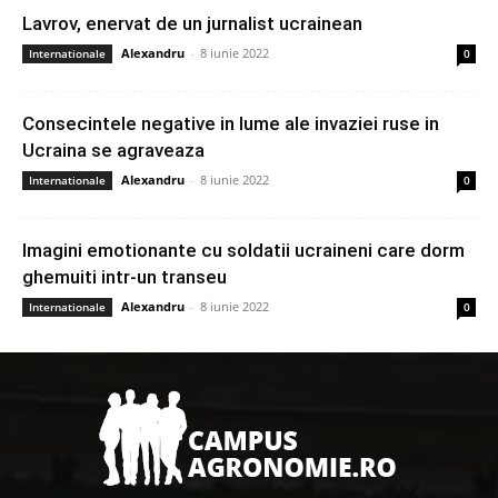
Lavrov, enervat de un jurnalist ucrainean
Alexandru
-
8 iunie 2022
Internationale
0
Consecintele negative in lume ale invaziei ruse in
Ucraina se agraveaza
Alexandru
-
8 iunie 2022
Internationale
0
Imagini emotionante cu soldatii ucraineni care dorm
ghemuiti intr-un transeu
Alexandru
-
8 iunie 2022
Internationale
0