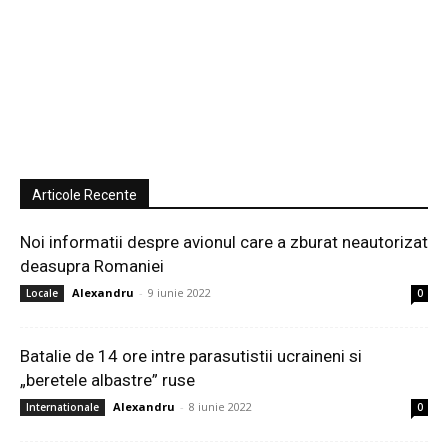
Articole Recente
Noi informatii despre avionul care a zburat neautorizat
deasupra Romaniei
Alexandru
-
9 iunie 2022
Locale
0
Batalie de 14 ore intre parasutistii ucraineni si
„beretele albastre” ruse
Alexandru
-
8 iunie 2022
Internationale
0