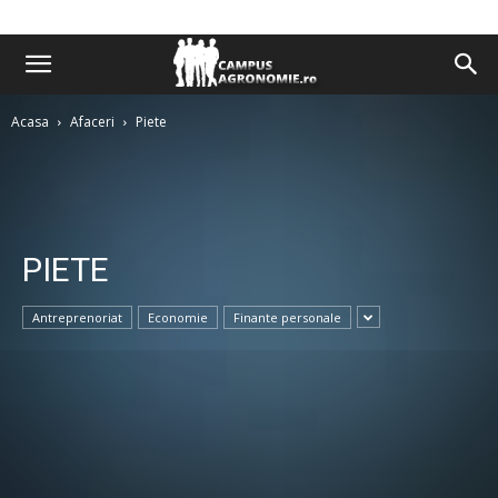
Acasa
Afaceri
Piete
PIETE
Antreprenoriat
Economie
Finante personale