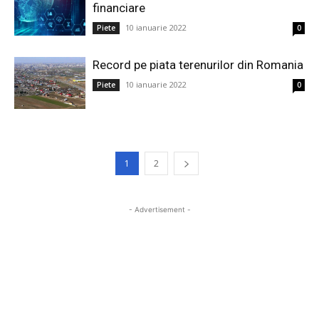
financiare
10 ianuarie 2022
Piete
0
Record pe piata terenurilor din Romania
10 ianuarie 2022
Piete
0
1
2
- Advertisement -