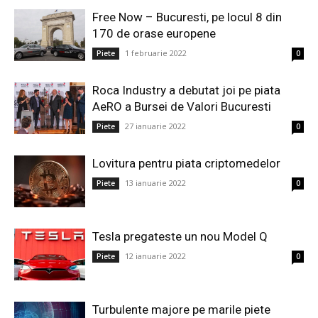
Free Now – Bucuresti, pe locul 8 din
170 de orase europene
1 februarie 2022
Piete
0
Roca Industry a debutat joi pe piata
AeRO a Bursei de Valori Bucuresti
27 ianuarie 2022
Piete
0
Lovitura pentru piata criptomedelor
13 ianuarie 2022
Piete
0
Tesla pregateste un nou Model Q
12 ianuarie 2022
Piete
0
Turbulente majore pe marile piete