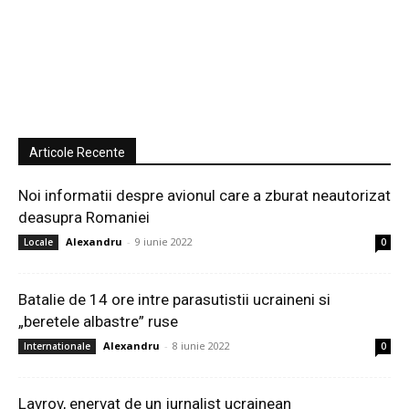
Articole Recente
Noi informatii despre avionul care a zburat neautorizat
deasupra Romaniei
Alexandru
-
9 iunie 2022
Locale
0
Batalie de 14 ore intre parasutistii ucraineni si
„beretele albastre” ruse
Alexandru
-
8 iunie 2022
Internationale
0
Lavrov, enervat de un jurnalist ucrainean