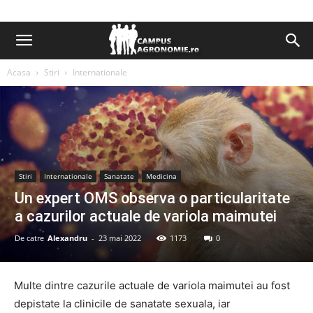
Acasa
Stiri
Internationale
Stiri
Internationale
Sanatate
Medicina
Un expert OMS observa o particularitate
a cazurilor actuale de variola maimutei
De catre
Alexandru
-
23 mai 2022
1173
0
Multe dintre cazurile actuale de variola maimutei au fost
depistate la clinicile de sanatate sexuala, iar