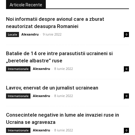
Articole Recente
Noi informatii despre avionul care a zburat
neautorizat deasupra Romaniei
Alexandru
-
9 iunie 2022
Locale
0
Batalie de 14 ore intre parasutistii ucraineni si
„beretele albastre” ruse
Alexandru
-
8 iunie 2022
Internationale
0
Lavrov, enervat de un jurnalist ucrainean
Alexandru
-
8 iunie 2022
Internationale
0
Consecintele negative in lume ale invaziei ruse in
Ucraina se agraveaza
Alexandru
-
8 iunie 2022
Internationale
0