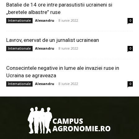
Batalie de 14 ore intre parasutistii ucraineni si
„beretele albastre” ruse
Alexandru
-
8 iunie 2022
Internationale
0
Lavrov, enervat de un jurnalist ucrainean
Alexandru
-
8 iunie 2022
Internationale
0
Consecintele negative in lume ale invaziei ruse in
Ucraina se agraveaza
Alexandru
-
8 iunie 2022
Internationale
0