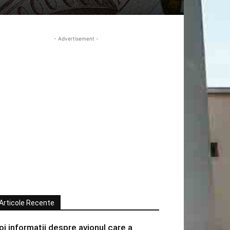
- Advertisement -
Articole Recente
oi informatii despre avionul care a