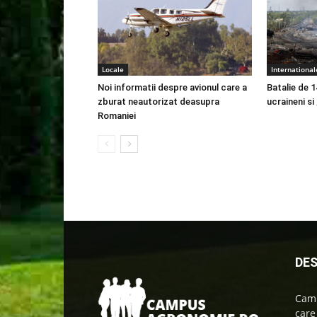
Locale
International
Noi informatii despre avionul care a
Batalie de 1
zburat neautorizat deasupra
ucraineni si
Romaniei
DES
Camp
care