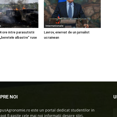
e
Internationale
4 ore intre parasutistii
Lavrov, enervat de un jurnalist
 „beretele albastre” ruse
ucrainean
PRE NOI
U
usAgronomie.ro este un portal dedicat studentilor in
 pot fi gasite cele mai noi informatii despre stiri,