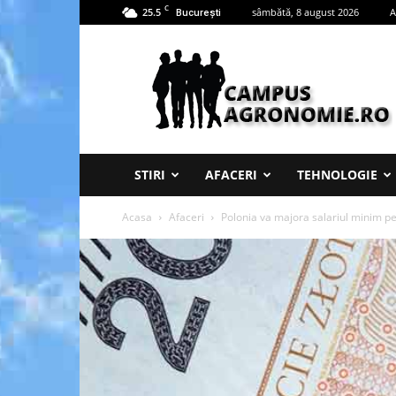
C
25.5
sâmbătă, 8 august 2026
A
București
Campus
Agronomie
STIRI
AFACERI
TEHNOLOGIE
Acasa
Afaceri
Polonia va majora salariul minim 