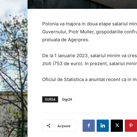
Polonia va majora in doua etape salariul min
Guvernului, Piotr Muller, gospodariile confr
preluata de Agerpres.
De la 1 ianuarie 2023, salariul minim va crest
zloti (753 de euro). In prezent, salariul mini
Oficiul de Statistica a anuntat recent ca in ma
SURSA
Digi24
Acțiune