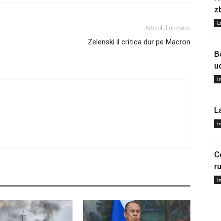
z
L
Articolul urmator
Zelenski il critica dur pe Macron
B
u
I
L
I
C
r
I