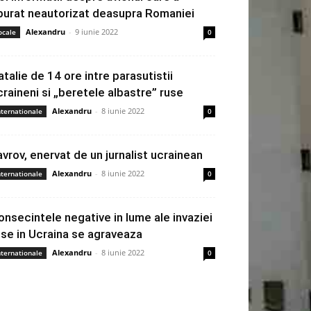
burat neautorizat deasupra Romaniei
Alexandru
-
9 iunie 2022
ocale
0
atalie de 14 ore intre parasutistii
craineni si „beretele albastre” ruse
Alexandru
-
8 iunie 2022
nternationale
0
avrov, enervat de un jurnalist ucrainean
Alexandru
-
8 iunie 2022
nternationale
0
onsecintele negative in lume ale invaziei
use in Ucraina se agraveaza
Alexandru
-
8 iunie 2022
nternationale
0