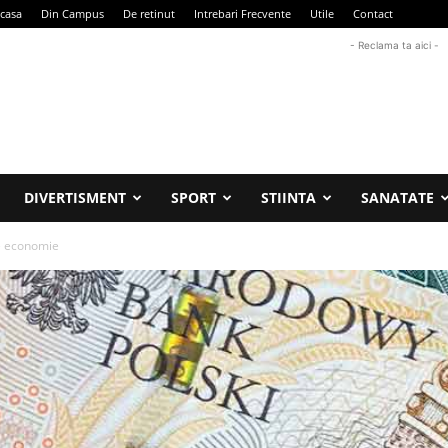
casa
Din Campus
De retinut
Intrebari Frecvente
Utile
Contact
- Reclama ta aici -
DIVERTISMENT
SPORT
STIINTA
SANATATE
pe economie