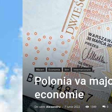
Afaceri
Economie
Stiri
Internationale
Polonia va majo
economie
De catre
Alexandru
-
7 iunie 2022
1349
0