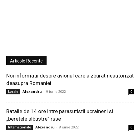
Articole Recente
Noi informatii despre avionul care a zburat neautorizat
deasupra Romaniei
Alexandru
-
9 iunie 2022
Locale
0
Batalie de 14 ore intre parasutistii ucraineni si
„beretele albastre” ruse
Alexandru
-
8 iunie 2022
Internationale
0