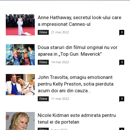
Anne Hathaway, secretul look-ului care
a impresionat Cannes-ul
21 mai 2022
Filme
0
Doua staruri din filmul original nu vor
aparea in „Top Gun: Maverick”
14 mai 2022
Filme
0
John Travolta, omagiu emotionant
pentru Kelly Preston, sotia pierduta
acum doi ani din cauza...
11 mai 2022
Filme
0
Nicole Kidman este admirata pentru
tenul ei de portelan
9 mai 2022