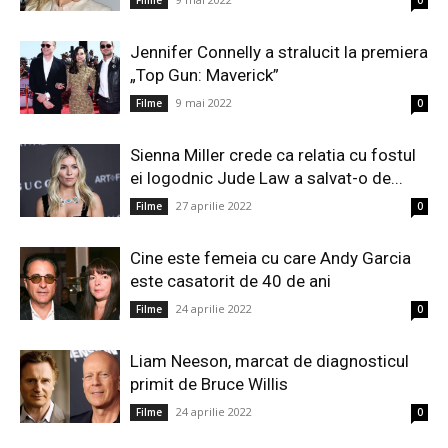
Filme
0
Jennifer Connelly a stralucit la premiera
„Top Gun: Maverick”
9 mai 2022
Filme
0
Sienna Miller crede ca relatia cu fostul
ei logodnic Jude Law a salvat-o de...
27 aprilie 2022
Filme
0
Cine este femeia cu care Andy Garcia
este casatorit de 40 de ani
24 aprilie 2022
Filme
0
Liam Neeson, marcat de diagnosticul
primit de Bruce Willis
24 aprilie 2022
Filme
0