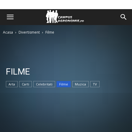
Acasa
Divertisment
Filme
FILME
Arta
Carti
Celebritati
Filme
Muzica
TV