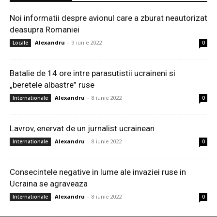
Noi informatii despre avionul care a zburat neautorizat
deasupra Romaniei
Alexandru
-
9 iunie 2022
Locale
0
Batalie de 14 ore intre parasutistii ucraineni si
„beretele albastre” ruse
Alexandru
-
8 iunie 2022
Internationale
0
Lavrov, enervat de un jurnalist ucrainean
Alexandru
-
8 iunie 2022
Internationale
0
Consecintele negative in lume ale invaziei ruse in
Ucraina se agraveaza
Alexandru
-
8 iunie 2022
Internationale
0