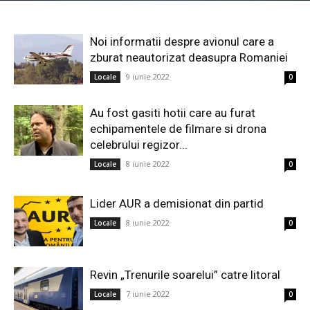
Noi informatii despre avionul care a
zburat neautorizat deasupra Romaniei
9 iunie 2022
Locale
0
Au fost gasiti hotii care au furat
echipamentele de filmare si drona
celebrului regizor...
8 iunie 2022
Locale
0
Lider AUR a demisionat din partid
8 iunie 2022
Locale
0
Revin „Trenurile soarelui” catre litoral
7 iunie 2022
Locale
0