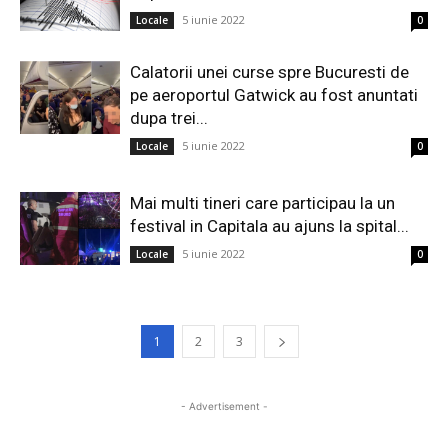
5 iunie 2022
Locale
0
Calatorii unei curse spre Bucuresti de
pe aeroportul Gatwick au fost anuntati
dupa trei...
5 iunie 2022
Locale
0
Mai multi tineri care participau la un
festival in Capitala au ajuns la spital...
5 iunie 2022
Locale
0
1
2
3
- Advertisement -