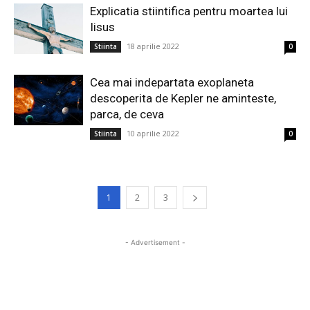
Explicatia stiintifica pentru moartea lui
Iisus
18 aprilie 2022
Stiinta
0
Cea mai indepartata exoplaneta
descoperita de Kepler ne aminteste,
parca, de ceva
10 aprilie 2022
Stiinta
0
1
2
3
- Advertisement -