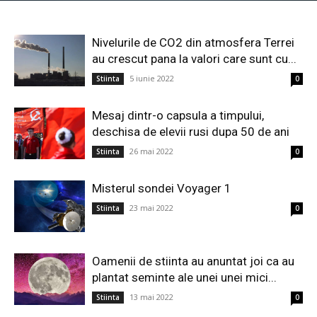
Nivelurile de CO2 din atmosfera Terrei
au crescut pana la valori care sunt cu...
5 iunie 2022
Stiinta
0
Mesaj dintr-o capsula a timpului,
deschisa de elevii rusi dupa 50 de ani
26 mai 2022
Stiinta
0
Misterul sondei Voyager 1
23 mai 2022
Stiinta
0
Oamenii de stiinta au anuntat joi ca au
plantat seminte ale unei unei mici...
13 mai 2022
Stiinta
0