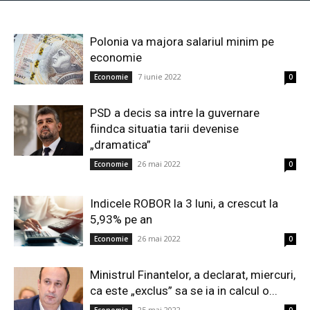
Polonia va majora salariul minim pe
economie
7 iunie 2022
Economie
0
PSD a decis sa intre la guvernare
fiindca situatia tarii devenise
„dramatica”
26 mai 2022
Economie
0
Indicele ROBOR la 3 luni, a crescut la
5,93% pe an
26 mai 2022
Economie
0
Ministrul Finantelor, a declarat, miercuri,
ca este „exclus” sa se ia in calcul o...
25 mai 2022