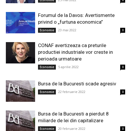
Economie
0
Forumul de la Davos: Avertismente
privind o „furtuna economica”
23 mai 2022
Economie
0
CONAF avertizeaza ca preturile
productiei industriale vor creste in
perioada urmatoare
5 aprilie 2022
Economie
0
Bursa de la Bucuresti scade agresiv
22 februarie 2022
Economie
0
Bursa de la Bucuresti a pierdut 8
miliarde de lei din capitalizare
20 februarie 2022
Economie
0