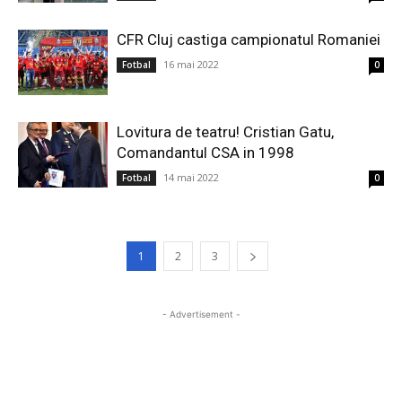
CFR Cluj castiga campionatul Romaniei
16 mai 2022
Fotbal
0
Lovitura de teatru! Cristian Gatu,
Comandantul CSA in 1998
14 mai 2022
Fotbal
0
1
2
3
- Advertisement -