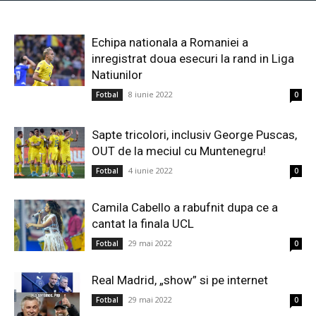
Echipa nationala a Romaniei a
inregistrat doua esecuri la rand in Liga
Natiunilor
8 iunie 2022
Fotbal
0
Sapte tricolori, inclusiv George Puscas,
OUT de la meciul cu Muntenegru!
4 iunie 2022
Fotbal
0
Camila Cabello a rabufnit dupa ce a
cantat la finala UCL
29 mai 2022
Fotbal
0
Real Madrid, „show” si pe internet
29 mai 2022
Fotbal
0