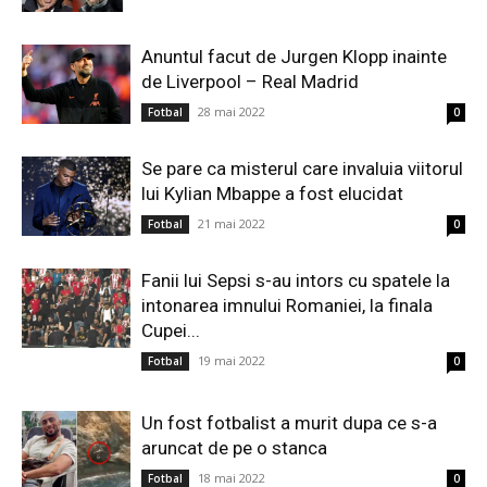
Anuntul facut de Jurgen Klopp inainte
de Liverpool – Real Madrid
28 mai 2022
Fotbal
0
Se pare ca misterul care invaluia viitorul
lui Kylian Mbappe a fost elucidat
21 mai 2022
Fotbal
0
Fanii lui Sepsi s-au intors cu spatele la
intonarea imnului Romaniei, la finala
Cupei...
19 mai 2022
Fotbal
0
Un fost fotbalist a murit dupa ce s-a
aruncat de pe o stanca
18 mai 2022
Fotbal
0