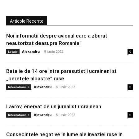
Articole Recente
Noi informatii despre avionul care a zburat
neautorizat deasupra Romaniei
Alexandru
-
9 iunie 2022
Locale
0
Batalie de 14 ore intre parasutistii ucraineni si
„beretele albastre” ruse
Alexandru
-
8 iunie 2022
Internationale
0
Lavrov, enervat de un jurnalist ucrainean
Alexandru
-
8 iunie 2022
Internationale
0
Consecintele negative in lume ale invaziei ruse in