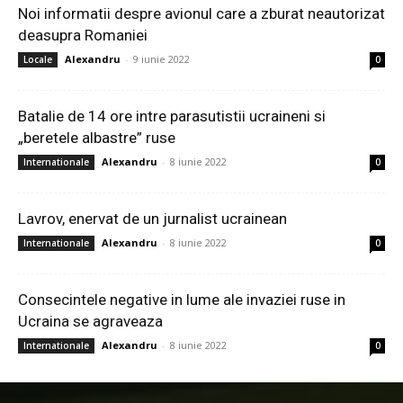
Noi informatii despre avionul care a zburat neautorizat
deasupra Romaniei
Alexandru
-
9 iunie 2022
Locale
0
Batalie de 14 ore intre parasutistii ucraineni si
„beretele albastre” ruse
Alexandru
-
8 iunie 2022
Internationale
0
Lavrov, enervat de un jurnalist ucrainean
Alexandru
-
8 iunie 2022
Internationale
0
Consecintele negative in lume ale invaziei ruse in
Ucraina se agraveaza
Alexandru
-
8 iunie 2022
Internationale
0