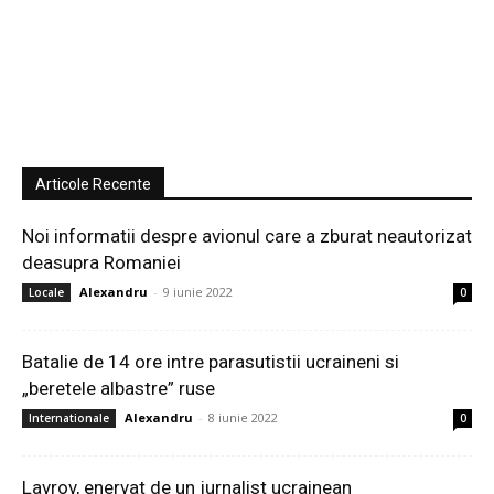
Articole Recente
Noi informatii despre avionul care a zburat neautorizat
deasupra Romaniei
Alexandru
-
9 iunie 2022
Locale
0
Batalie de 14 ore intre parasutistii ucraineni si
„beretele albastre” ruse
Alexandru
-
8 iunie 2022
Internationale
0
Lavrov, enervat de un jurnalist ucrainean