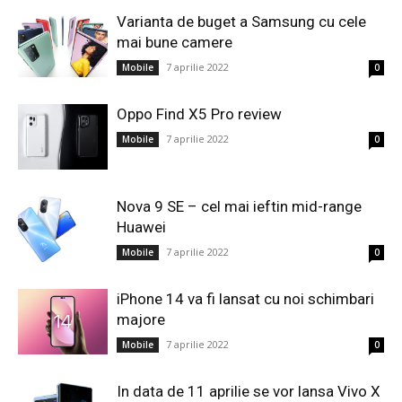
Varianta de buget a Samsung cu cele
mai bune camere
7 aprilie 2022
Mobile
0
Oppo Find X5 Pro review
7 aprilie 2022
Mobile
0
Nova 9 SE – cel mai ieftin mid-range
Huawei
7 aprilie 2022
Mobile
0
iPhone 14 va fi lansat cu noi schimbari
majore
7 aprilie 2022
Mobile
0
In data de 11 aprilie se vor lansa Vivo X