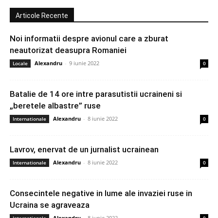
Articole Recente
Noi informatii despre avionul care a zburat
neautorizat deasupra Romaniei
Alexandru
-
9 iunie 2022
Locale
0
Batalie de 14 ore intre parasutistii ucraineni si
„beretele albastre” ruse
Alexandru
-
8 iunie 2022
Internationale
0
Lavrov, enervat de un jurnalist ucrainean
Alexandru
-
8 iunie 2022
Internationale
0
Consecintele negative in lume ale invaziei ruse in
Ucraina se agraveaza
Alexandru
-
8 iunie 2022