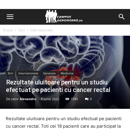
Acasa
Stiri
Internationale
Stiri
Internationale
Sanatate
Medicina
Rezultate uluitoare pentru un studiu
efectuat pe pacienti cu cancer rectal
De catre
Alexandru
-
8 iunie 2022
1345
0
Rezultate uluitoare pentru un studiu efectuat pe pacienti
cu cancer rectal. Toti cei 18 pacienti care au participat la