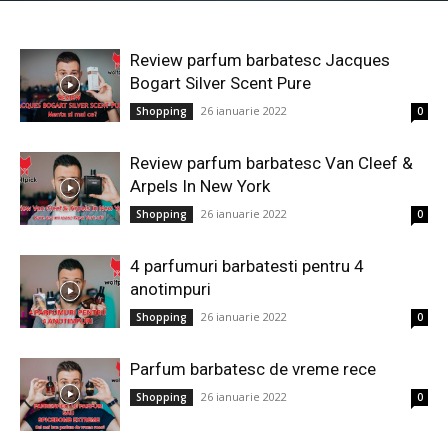
Review parfum barbatesc Jacques
Bogart Silver Scent Pure
26 ianuarie 2022
Shopping
0
Review parfum barbatesc Van Cleef &
Arpels In New York
26 ianuarie 2022
Shopping
0
4 parfumuri barbatesti pentru 4
anotimpuri
26 ianuarie 2022
Shopping
0
Parfum barbatesc de vreme rece
26 ianuarie 2022
Shopping
0