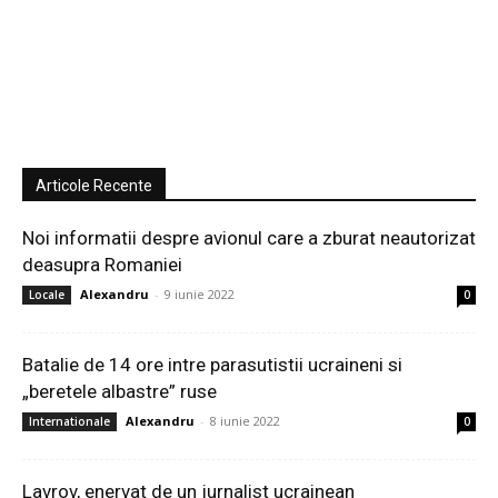
Articole Recente
Noi informatii despre avionul care a zburat neautorizat
deasupra Romaniei
Alexandru
-
9 iunie 2022
Locale
0
Batalie de 14 ore intre parasutistii ucraineni si
„beretele albastre” ruse
Alexandru
-
8 iunie 2022
Internationale
0
Lavrov, enervat de un jurnalist ucrainean