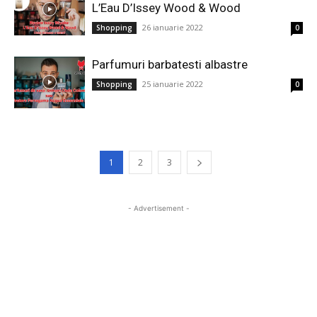
L’Eau D’Issey Wood & Wood
26 ianuarie 2022
Shopping
0
Parfumuri barbatesti albastre
25 ianuarie 2022
Shopping
0
1
2
3
- Advertisement -