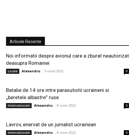
Articole Recente
Noi informatii despre avionul care a zburat neautorizat
deasupra Romaniei
Alexandru
-
9 iunie 2022
Locale
0
Batalie de 14 ore intre parasutistii ucraineni si
„beretele albastre” ruse
Alexandru
-
8 iunie 2022
Internationale
0
Lavrov, enervat de un jurnalist ucrainean
Alexandru
-
8 iunie 2022
Internationale
0