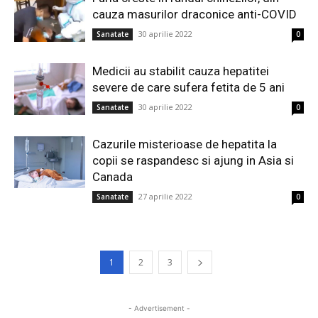
cauza masurilor draconice anti-COVID
30 aprilie 2022
Sanatate
0
Medicii au stabilit cauza hepatitei
severe de care sufera fetita de 5 ani
30 aprilie 2022
Sanatate
0
Cazurile misterioase de hepatita la
copii se raspandesc si ajung in Asia si
Canada
27 aprilie 2022
Sanatate
0
1
2
3
- Advertisement -