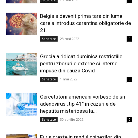
Sanatate
0
Belgia a devenit prima tara din lume
care a introdus carantina obligatorie de
21...
23 mai 2022
Sanatate
0
Grecia a ridicat duminica restrictiile
pentru zborurile externe si interne
impuse din cauza Covid
1 mai 2022
Sanatate
0
Cercetatorii americani vorbesc de un
adenovirus „tip 41” in cazurile de
hepatita misterioasa la...
30 aprilie 2022
Sanatate
0
Furia creste in randul chinezilor, din