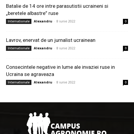
Batalie de 14 ore intre parasutistii ucraineni si
„beretele albastre” ruse
Alexandru
-
8 iunie 2022
Internationale
0
Lavrov, enervat de un jurnalist ucrainean
Alexandru
-
8 iunie 2022
Internationale
0
Consecintele negative in lume ale invaziei ruse in
Ucraina se agraveaza
Alexandru
-
8 iunie 2022
Internationale
0