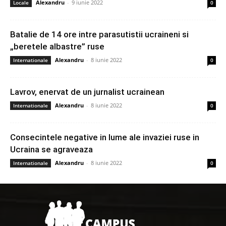
Alexandru
-
9 iunie 2022
Locale
0
Batalie de 14 ore intre parasutistii ucraineni si
„beretele albastre” ruse
Alexandru
-
8 iunie 2022
Internationale
0
Lavrov, enervat de un jurnalist ucrainean
Alexandru
-
8 iunie 2022
Internationale
0
Consecintele negative in lume ale invaziei ruse in
Ucraina se agraveaza
Alexandru
-
8 iunie 2022
Internationale
0