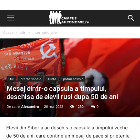
Acasa
Stiri
Internationale
Stiri
Internationale
Stiinta
Spatiul cosmic
Mesaj dintr-o capsula a timpului,
deschisa de elevii rusi dupa 50 de ani
De catre
Alexandru
-
26 mai 2022
1250
0
Elevii din Siberia au deschis o capsula a timpului veche
de 50 de ani, care contine un mesaj de pace si prietenie