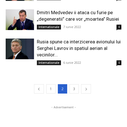
Dmitri Medvedev ii ataca cu furie pe
„degeneratii” care vor „moartea” Rusiei
7 iunie 2022
Internationale
0
Rusia spune ca interzicerea avionului lui
Serghei Lavrov in spatiul aerian al
vecinilor...
6 iunie 2022
Internationale
0
1
2
3
- Advertisement -