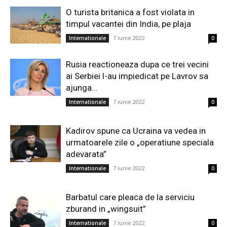
O turista britanica a fost violata in
timpul vacantei din India, pe plaja
7 iunie 2022
Internationale
0
Rusia reactioneaza dupa ce trei vecini
ai Serbiei l-au impiedicat pe Lavrov sa
ajunga...
7 iunie 2022
Internationale
0
Kadirov spune ca Ucraina va vedea in
urmatoarele zile o „operatiune speciala
adevarata”
7 iunie 2022
Internationale
0
Barbatul care pleaca de la serviciu
zburand in „wingsuit”
7 iunie 2022
Internationale
0