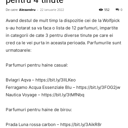
De catre
Alexandru
-
22 ianuarie 2022
552
0
Avand destul de mult timp la dispozitie cei de la Wolfpick
s-au hotarat sa va faca o lista de 12 parfumuri, impartite
in categorii de cate 3 pentru diverse tinute pe care ei
cred ca le vei purta in aceasta perioada. Parfumurile sunt
urmatoarele:
Parfumuri pentru haine casual:
Bvlagri Aqva – https://bit.ly/3IlLKeo
Ferragamo Acqua Essenziale Blu – https://bit.ly/3FOG2jw
Nautica Voyage – https://bit.ly/3tMfNbq
Parfumuri pentru haine de birou:
Prada Luna rossa carbon – https://bit.ly/3AikR8r