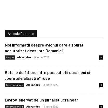
Articole Recente
Noi informatii despre avionul care a zburat
neautorizat deasupra Romaniei
Alexandru
-
9 iunie 2022
Locale
0
Batalie de 14 ore intre parasutistii ucraineni si
„beretele albastre” ruse
Alexandru
-
8 iunie 2022
Internationale
0
Lavrov, enervat de un jurnalist ucrainean
Alexandru
-
8 iunie 2022
Internationale
0