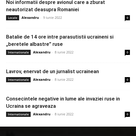
Noi informatii despre avionul care a zburat
neautorizat deasupra Romaniei
Alexandru
-
9 iunie 2022
Locale
0
Batalie de 14 ore intre parasutistii ucraineni si
„beretele albastre” ruse
Alexandru
-
8 iunie 2022
Internationale
0
Lavrov, enervat de un jurnalist ucrainean
Alexandru
-
8 iunie 2022
Internationale
0
Consecintele negative in lume ale invaziei ruse in
Ucraina se agraveaza
Alexandru
-
8 iunie 2022
Internationale
0