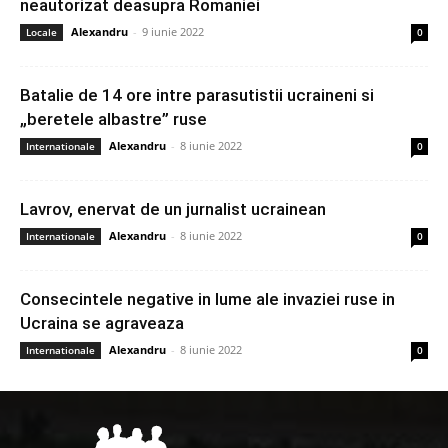
neautorizat deasupra Romaniei
Alexandru
-
9 iunie 2022
Locale
0
Batalie de 14 ore intre parasutistii ucraineni si
„beretele albastre” ruse
Alexandru
-
8 iunie 2022
Internationale
0
Lavrov, enervat de un jurnalist ucrainean
Alexandru
-
8 iunie 2022
Internationale
0
Consecintele negative in lume ale invaziei ruse in
Ucraina se agraveaza
Alexandru
-
8 iunie 2022
Internationale
0