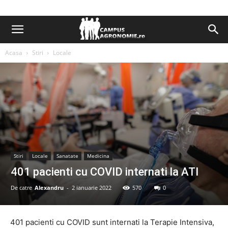
Acasa
Stiri
Locale
Stiri
Locale
Sanatate
Medicina
401 pacienti cu COVID internati la ATI
De catre
Alexandru
-
2 ianuarie 2022
570
0
401 pacienti cu COVID sunt internati la Terapie Intensiva,