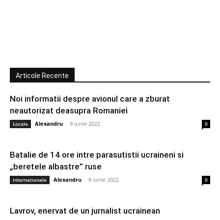
Articole Recente
Noi informatii despre avionul care a zburat
neautorizat deasupra Romaniei
Alexandru
-
9 iunie 2022
Locale
0
Batalie de 14 ore intre parasutistii ucraineni si
„beretele albastre” ruse
Alexandru
-
8 iunie 2022
Internationale
0
Lavrov, enervat de un jurnalist ucrainean