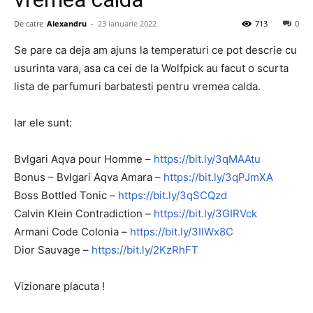
De catre
Alexandru
-
23 ianuarie 2022
713
0
Se pare ca deja am ajuns la temperaturi ce pot descrie cu
usurinta vara, asa ca cei de la Wolfpick au facut o scurta
lista de parfumuri barbatesti pentru vremea calda.
Iar ele sunt:
Bvlgari Aqva pour Homme –
https://bit.ly/3qMAAtu
Bonus – Bvlgari Aqva Amara –
https://bit.ly/3qPJmXA
Boss Bottled Tonic –
https://bit.ly/3qSCQzd
Calvin Klein Contradiction –
https://bit.ly/3GIRVck
Armani Code Colonia –
https://bit.ly/3IlWx8C
Dior Sauvage –
https://bit.ly/2KzRhFT
Vizionare placuta !