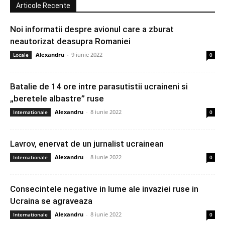
Articole Recente
Noi informatii despre avionul care a zburat
neautorizat deasupra Romaniei
Alexandru
-
9 iunie 2022
Locale
0
Batalie de 14 ore intre parasutistii ucraineni si
„beretele albastre” ruse
Alexandru
-
8 iunie 2022
Internationale
0
Lavrov, enervat de un jurnalist ucrainean
Alexandru
-
8 iunie 2022
Internationale
0
Consecintele negative in lume ale invaziei ruse in
Ucraina se agraveaza
Alexandru
-
8 iunie 2022
Internationale
0