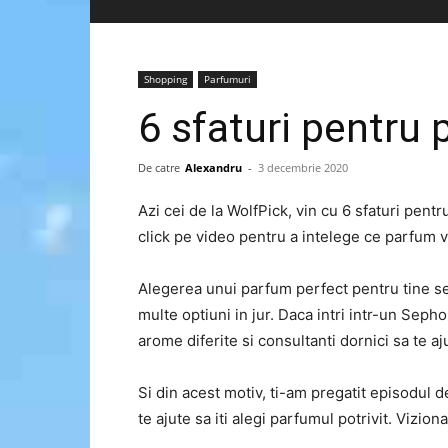
Shopping
Parfumuri
6 sfaturi pentru 
De catre
Alexandru
-
3 decembrie 2020
Azi cei de la WolfPick, vin cu 6 sfaturi pentr
click pe video pentru a intelege ce parfum v
Alegerea unui parfum perfect pentru tine se
multe optiuni in jur. Daca intri intr-un Sephor
arome diferite si consultanti dornici sa te a
Si din acest motiv, ti-am pregatit episodul d
te ajute sa iti alegi parfumul potrivit. Vizion