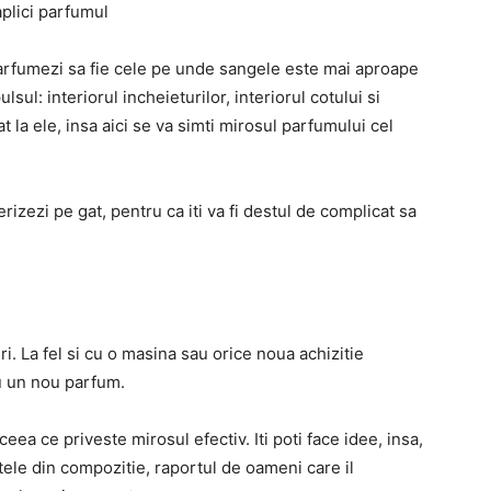
plici parfumul
parfumezi sa fie cele pe unde sangele este mai aproape
sul: interiorul incheieturilor, interiorul cotului si
at la ele, insa aici se va simti mirosul parfumului cel
rizezi pe gat, pentru ca iti va fi destul de complicat sa
ri. La fel si cu o masina sau orice noua achizitie
cu un nou parfum.
eea ce priveste mirosul efectiv. Iti poti face idee, insa,
tele din compozitie, raportul de oameni care il