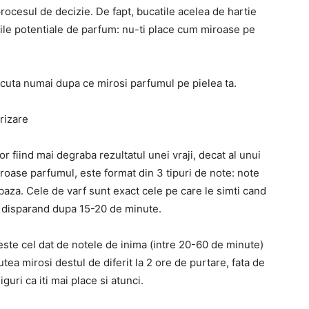
ocesul de decizie. De fapt, bucatile acelea de hartie
unile potentiale de parfum: nu-ti place cum miroase pe
 facuta numai dupa ce mirosi parfumul pe pielea ta.
rizare
r fiind mai degraba rezultatul unei vraji, decat al unui
iroase parfumul, este format din 3 tipuri de note: note
 baza. Cele de varf sunt exact cele pe care le simti cand
e, disparand dupa 15-20 de minute.
 este cel dat de notele de inima (intre 20-60 de minute)
tea mirosi destul de diferit la 2 ore de purtare, fata de
guri ca iti mai place si atunci.