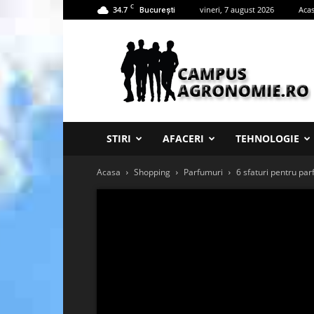
C
34.7
vineri, 7 august 2026
Aca
București
Campus
Agronomie
STIRI
AFACERI
TEHNOLOGIE
Acasa
Shopping
Parfumuri
6 sfaturi pentru par