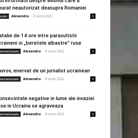
oi informatii despre avionul care a
burat neautorizat deasupra Romaniei
Alexandru
-
9 iunie 2022
ocale
0
atalie de 14 ore intre parasutistii
craineni si „beretele albastre” ruse
Alexandru
-
8 iunie 2022
nternationale
0
avrov, enervat de un jurnalist ucrainean
Alexandru
-
8 iunie 2022
nternationale
0
onsecintele negative in lume ale invaziei
use in Ucraina se agraveaza
Alexandru
-
8 iunie 2022
nternationale
0