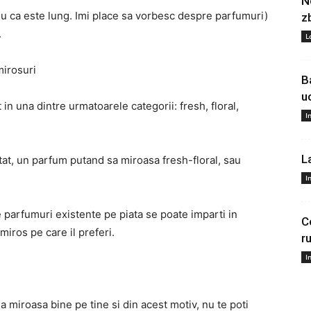
N
 stiu ca este lung. Imi place sa vorbesc despre parfumuri)
z
.
L
mirosuri
B
u
t in una dintre urmatoarele categorii: fresh, floral,
I
L
atat, un parfum putand sa miroasa fresh-floral, sau
I
parfumuri existente pe piata se poate imparti in
C
 miros pe care il preferi.
r
I
a miroasa bine pe tine si din acest motiv, nu te poti