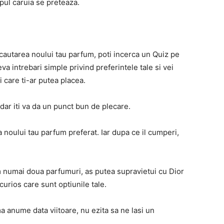
mpul caruia se preteaza.
cautarea noului tau parfum, poti incerca un Quiz pe
a intrebari simple privind preferintele tale si vei
 care ti-ar putea placea.
dar iti va da un punct bun de plecare.
a noului tau parfum preferat. Iar dupa ce il cumperi,
am numai doua parfumuri, as putea supravietui cu Dior
urios care sunt optiunile tale.
a anume data viitoare, nu ezita sa ne lasi un