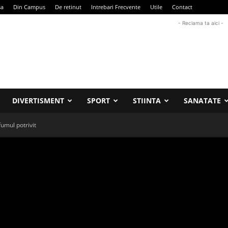
sa
Din Campus
De retinut
Intrebari Frecvente
Utile
Contact
- Reclama ta aici -
DIVERTISMENT
SPORT
STIINTA
SANATATE
fumul potrivit