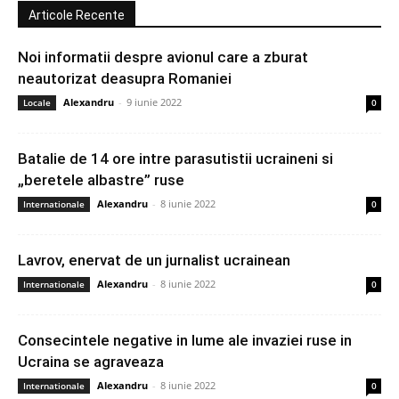
Articole Recente
Noi informatii despre avionul care a zburat
neautorizat deasupra Romaniei
Alexandru
-
9 iunie 2022
Locale
0
Batalie de 14 ore intre parasutistii ucraineni si
„beretele albastre” ruse
Alexandru
-
8 iunie 2022
Internationale
0
Lavrov, enervat de un jurnalist ucrainean
Alexandru
-
8 iunie 2022
Internationale
0
Consecintele negative in lume ale invaziei ruse in
Ucraina se agraveaza
Alexandru
-
8 iunie 2022
Internationale
0