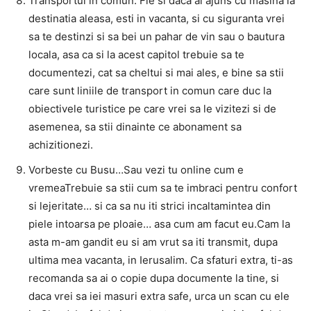
Transportul in comun: Fie si daca ai ajuns cu masina la
destinatia aleasa, esti in vacanta, si cu siguranta vrei
sa te destinzi si sa bei un pahar de vin sau o bautura
locala, asa ca si la acest capitol trebuie sa te
documentezi, cat sa cheltui si mai ales, e bine sa stii
care sunt liniile de transport in comun care duc la
obiectivele turistice pe care vrei sa le vizitezi si de
asemenea, sa stii dinainte ce abonament sa
achizitionezi.
Vorbeste cu Busu…Sau vezi tu online cum e
vremeaTrebuie sa stii cum sa te imbraci pentru confort
si lejeritate… si ca sa nu iti strici incaltamintea din
piele intoarsa pe ploaie… asa cum am facut eu.Cam la
asta m-am gandit eu si am vrut sa iti transmit, dupa
ultima mea vacanta, in Ierusalim. Ca sfaturi extra, ti-as
recomanda sa ai o copie dupa documente la tine, si
daca vrei sa iei masuri extra safe, urca un scan cu ele