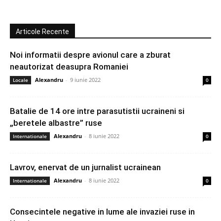
Articole Recente
Noi informatii despre avionul care a zburat
neautorizat deasupra Romaniei
Alexandru
-
9 iunie 2022
Locale
0
Batalie de 14 ore intre parasutistii ucraineni si
„beretele albastre” ruse
Alexandru
-
8 iunie 2022
Internationale
0
Lavrov, enervat de un jurnalist ucrainean
Alexandru
-
8 iunie 2022
Internationale
0
Consecintele negative in lume ale invaziei ruse in