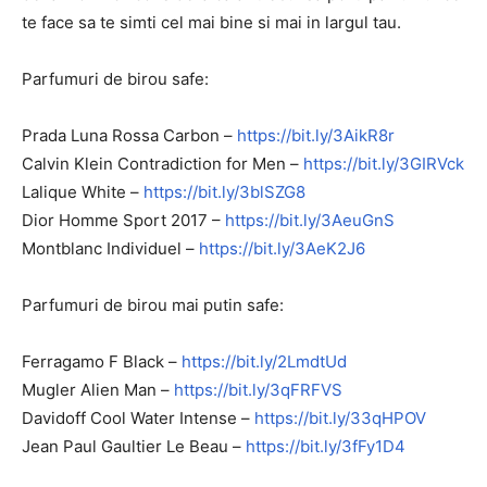
te face sa te simti cel mai bine si mai in largul tau.
Parfumuri de birou safe:
Prada Luna Rossa Carbon –
https://bit.ly/3AikR8r
Calvin Klein Contradiction for Men –
https://bit.ly/3GIRVck
Lalique White –
https://bit.ly/3blSZG8
Dior Homme Sport 2017 –
https://bit.ly/3AeuGnS
Montblanc Individuel –
https://bit.ly/3AeK2J6
Parfumuri de birou mai putin safe:
Ferragamo F Black –
https://bit.ly/2LmdtUd
Mugler Alien Man –
https://bit.ly/3qFRFVS
Davidoff Cool Water Intense –
https://bit.ly/33qHPOV
Jean Paul Gaultier Le Beau –
https://bit.ly/3fFy1D4