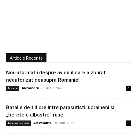
Articole Recente
Noi informatii despre avionul care a zburat
neautorizat deasupra Romaniei
Alexandru
-
9 iunie 2022
Locale
0
Batalie de 14 ore intre parasutistii ucraineni si
„beretele albastre” ruse
Alexandru
-
8 iunie 2022
Internationale
0