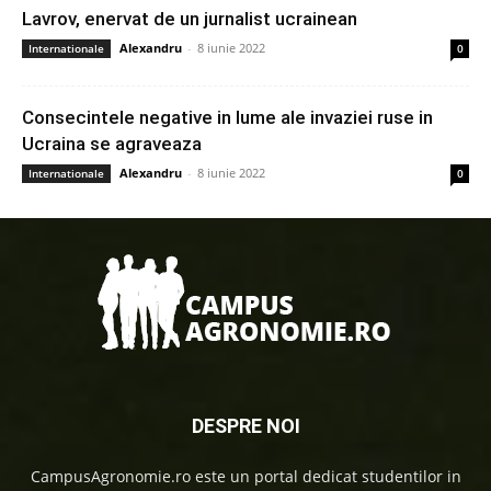
Lavrov, enervat de un jurnalist ucrainean
Alexandru
-
8 iunie 2022
Internationale
0
Consecintele negative in lume ale invaziei ruse in
Ucraina se agraveaza
Alexandru
-
8 iunie 2022
Internationale
0
DESPRE NOI
CampusAgronomie.ro este un portal dedicat studentilor in