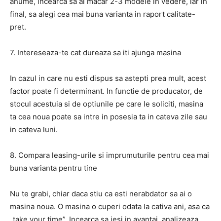
anume, incearca sa ai macar 2-3 modele in vedere, iar in
final, sa alegi cea mai buna varianta in raport calitate-
pret.
7. Intereseaza-te cat dureaza sa iti ajunga masina
In cazul in care nu esti dispus sa astepti prea mult, acest
factor poate fi determinant. In functie de producator, de
stocul acestuia si de optiunile pe care le soliciti, masina
ta cea noua poate sa intre in posesia ta in cateva zile sau
in cateva luni.
8. Compara leasing-urile si imprumuturile pentru cea mai
buna varianta pentru tine
Nu te grabi, chiar daca stiu ca esti nerabdator sa ai o
masina noua. O masina o cuperi odata la cativa ani, asa ca
„take your time”. Incearca sa iesi in avantaj, analizeaza