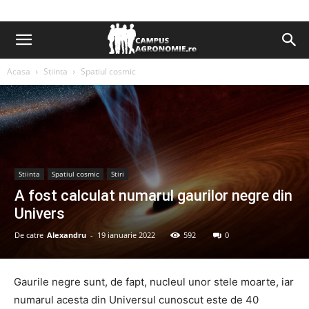
Acasa
Stiinta
Spatiul cosmic
Stiinta
Spatiul cosmic
Stiri
A fost calculat numarul gaurilor negre din
Univers
De catre
Alexandru
-
19 ianuarie 2022
592
0
Gaurile negre sunt, de fapt, nucleul unor stele moarte, iar
numarul acesta din Universul cunoscut este de 40