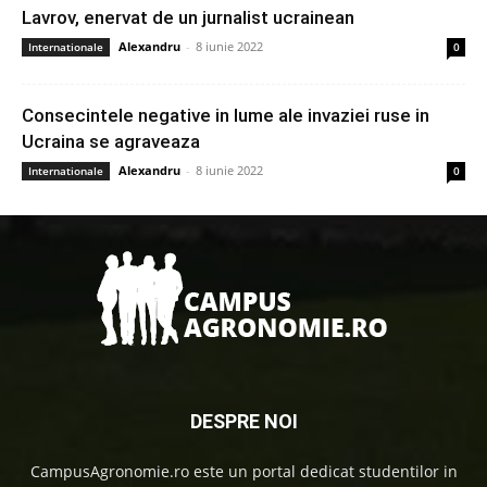
Lavrov, enervat de un jurnalist ucrainean
Alexandru
-
8 iunie 2022
Internationale
0
Consecintele negative in lume ale invaziei ruse in
Ucraina se agraveaza
Alexandru
-
8 iunie 2022
Internationale
0
DESPRE NOI
CampusAgronomie.ro este un portal dedicat studentilor in