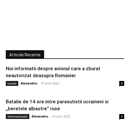
Articole Recente
Noi informatii despre avionul care a zburat
neautorizat deasupra Romaniei
Alexandru
-
9 iunie 2022
Locale
0
Batalie de 14 ore intre parasutistii ucraineni si
„beretele albastre” ruse
Alexandru
-
8 iunie 2022
Internationale
0