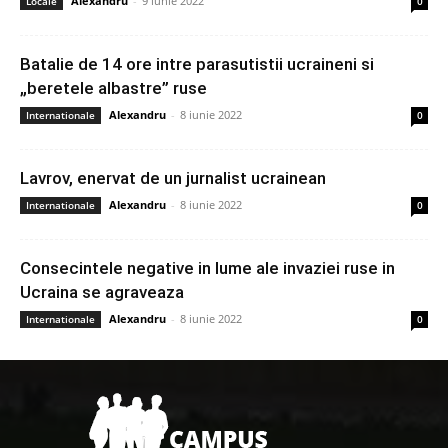
Alexandru
-
9 iunie 2022
Locale
0
Batalie de 14 ore intre parasutistii ucraineni si
„beretele albastre” ruse
Alexandru
-
8 iunie 2022
Internationale
0
Lavrov, enervat de un jurnalist ucrainean
Alexandru
-
8 iunie 2022
Internationale
0
Consecintele negative in lume ale invaziei ruse in
Ucraina se agraveaza
Alexandru
-
8 iunie 2022
Internationale
0