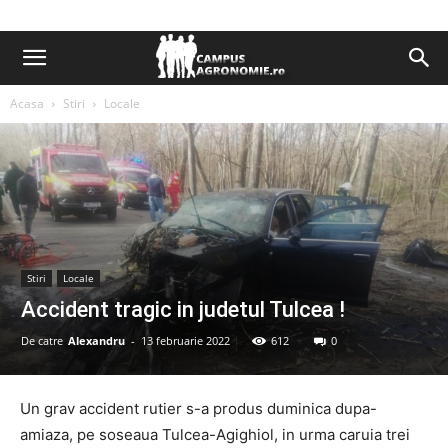
Acasa
Stiri
Locale
Stiri
Locale
Accident tragic in judetul Tulcea !
De catre
Alexandru
-
13 februarie 2022
612
0
Un grav accident rutier s-a produs duminica dupa-
amiaza, pe soseaua Tulcea-Agighiol, in urma caruia trei