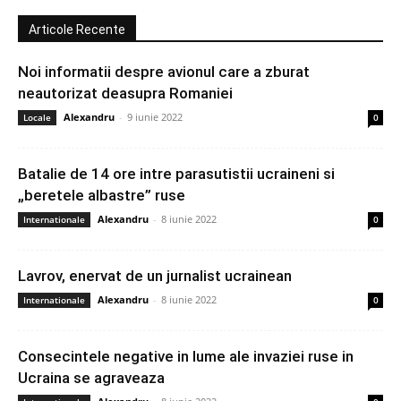
Articole Recente
Noi informatii despre avionul care a zburat
neautorizat deasupra Romaniei
Alexandru
-
9 iunie 2022
Locale
0
Batalie de 14 ore intre parasutistii ucraineni si
„beretele albastre” ruse
Alexandru
-
8 iunie 2022
Internationale
0
Lavrov, enervat de un jurnalist ucrainean
Alexandru
-
8 iunie 2022
Internationale
0
Consecintele negative in lume ale invaziei ruse in
Ucraina se agraveaza