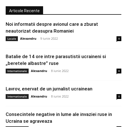
Articole Recente
Noi informatii despre avionul care a zburat
neautorizat deasupra Romaniei
Alexandru
-
9 iunie 2022
Locale
0
Batalie de 14 ore intre parasutistii ucraineni si
„beretele albastre” ruse
Alexandru
-
8 iunie 2022
Internationale
0
Lavrov, enervat de un jurnalist ucrainean
Alexandru
-
8 iunie 2022
Internationale
0
Consecintele negative in lume ale invaziei ruse in
Ucraina se agraveaza