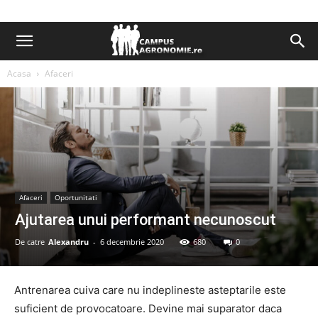
Acasa
Afaceri
Afaceri
Oportunitati
Ajutarea unui performant necunoscut
De catre
Alexandru
-
6 decembrie 2020
680
0
Antrenarea cuiva care nu indeplineste asteptarile este
suficient de provocatoare. Devine mai suparator daca