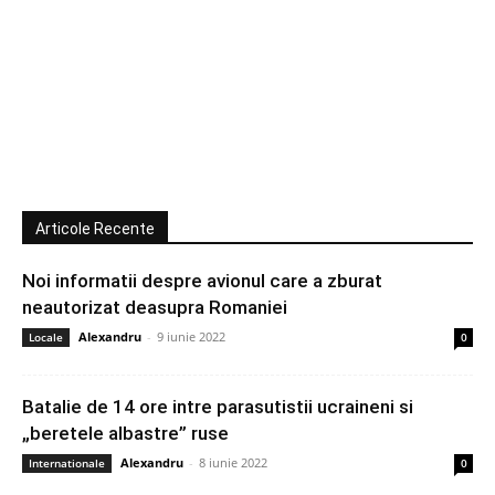
Articole Recente
Noi informatii despre avionul care a zburat
neautorizat deasupra Romaniei
Alexandru
-
9 iunie 2022
Locale
0
Batalie de 14 ore intre parasutistii ucraineni si
„beretele albastre” ruse
Alexandru
-
8 iunie 2022
Internationale
0