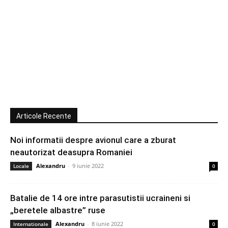
Articole Recente
Noi informatii despre avionul care a zburat
neautorizat deasupra Romaniei
Alexandru
-
9 iunie 2022
Locale
0
Batalie de 14 ore intre parasutistii ucraineni si
„beretele albastre” ruse
Alexandru
-
8 iunie 2022
Internationale
0