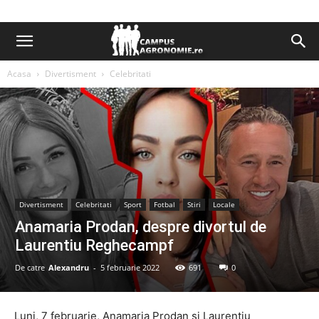
Acasa
Divertisment
Celebritati
Divertisment
Celebritati
Sport
Fotbal
Stiri
Locale
Anamaria Prodan, despre divortul de
Laurentiu Reghecampf
De catre
Alexandru
-
5 februarie 2022
691
0
Luni, 7 februarie, Anamaria Prodan si Laurentiu