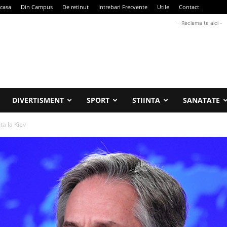
casa
Din Campus
De retinut
Intrebari Frecvente
Utile
Contact
- Reclama ta aici -
DIVERTISMENT
SPORT
STIINTA
SANATATE
ta la Kiev