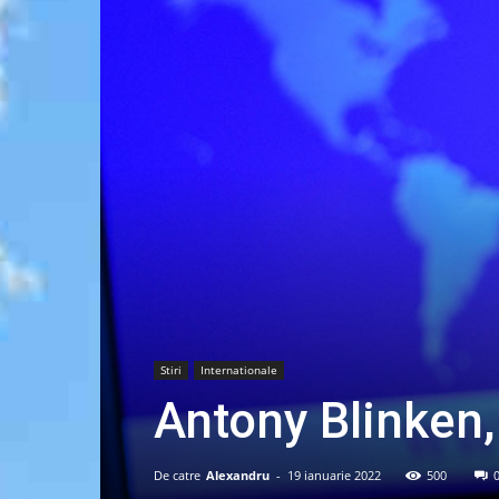
Stiri
Internationale
Antony Blinken, 
De catre
Alexandru
-
19 ianuarie 2022
500