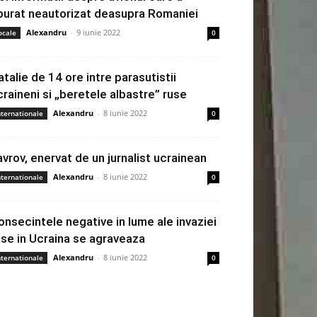
burat neautorizat deasupra Romaniei
Alexandru
-
9 iunie 2022
ocale
0
atalie de 14 ore intre parasutistii
craineni si „beretele albastre” ruse
Alexandru
-
8 iunie 2022
nternationale
0
avrov, enervat de un jurnalist ucrainean
Alexandru
-
8 iunie 2022
nternationale
0
onsecintele negative in lume ale invaziei
use in Ucraina se agraveaza
Alexandru
-
8 iunie 2022
nternationale
0