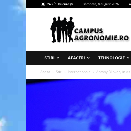
C
24.2
sâmbătă, 8 august 2026
A
București
Campus
Agronomie
STIRI
AFACERI
TEHNOLOGIE
Acasa
Stiri
Internationale
Antony Blinken, in vizi