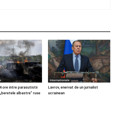
e
Internationale
4 ore intre parasutistii
Lavrov, enervat de un jurnalist
 „beretele albastre” ruse
ucrainean