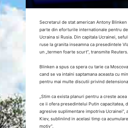
Secretarul de stat american Antony Blinken a
parte din eforturile internationale pentru det
Ucraina si Rusia. Din capitala Ucrainei, sef
ruse la granita inseamna ca presedintele Vl
un „termen foarte scurt”, transmite Reuters
Blinken a spus ca spera cu tarie ca Moscova
cand se va intalni saptamana aceasta cu min
pentru mai multe discutii privind detensionar
„Stim ca exista planuri pentru a creste acea 
ce ii ofera presedintelui Putin capacitatea,
agresive suplimentare impotriva Ucrainei”, 
Kiev, subliniind in acelasi timp ca acumulare
motiv”.