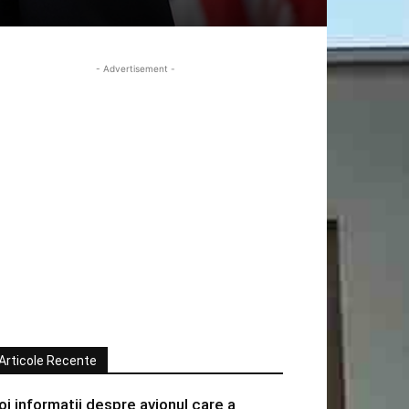
- Advertisement -
Articole Recente
oi informatii despre avionul care a