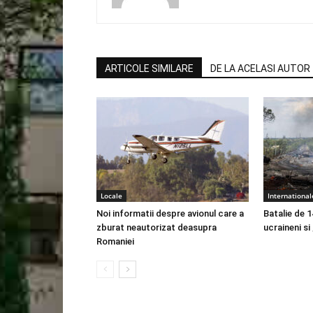
ARTICOLE SIMILARE
DE LA ACELASI AUTOR
Locale
International
Noi informatii despre avionul care a
Batalie de 1
zburat neautorizat deasupra
ucraineni si
Romaniei