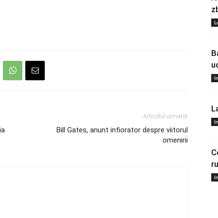
z
L
B
u
I
L
Articolul urmator
I
ia
Bill Gates, anunt infiorator despre viitorul
omenirii
C
r
I