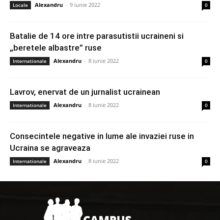
Alexandru
-
9 iunie 2022
Locale
0
Batalie de 14 ore intre parasutistii ucraineni si
„beretele albastre” ruse
Alexandru
-
8 iunie 2022
Internationale
0
Lavrov, enervat de un jurnalist ucrainean
Alexandru
-
8 iunie 2022
Internationale
0
Consecintele negative in lume ale invaziei ruse in
Ucraina se agraveaza
Alexandru
-
8 iunie 2022
Internationale
0