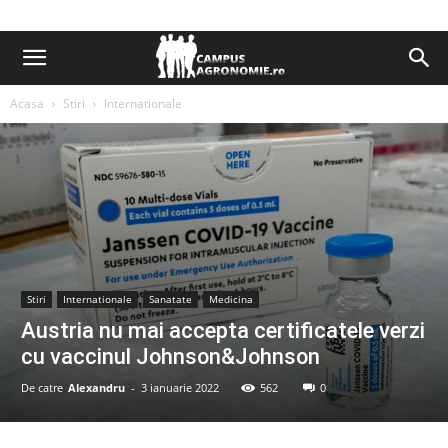
Acasa
Stiri
Internationale
Stiri
Internationale
Sanatate
Medicina
Austria nu mai accepta certificatele verzi
cu vaccinul Johnson&Johnson
De catre
Alexandru
-
3 ianuarie 2022
562
0