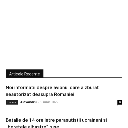
Articole Recente
Noi informatii despre avionul care a zburat
neautorizat deasupra Romaniei
Alexandru
-
9 iunie 2022
Locale
0
Batalie de 14 ore intre parasutistii ucraineni si
„beretele albastre” ruse