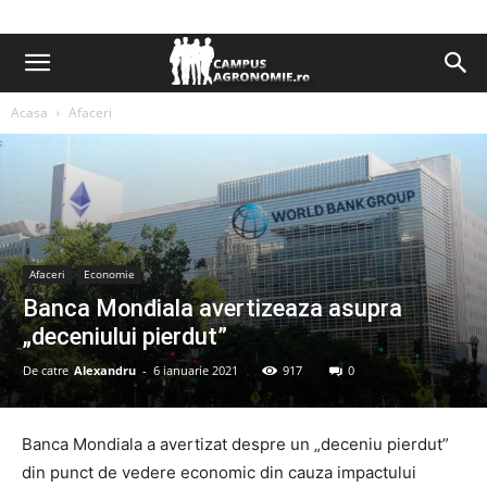
Acasa
Afaceri
Afaceri
Economie
Banca Mondiala avertizeaza asupra
„deceniului pierdut”
De catre
Alexandru
-
6 ianuarie 2021
917
0
Banca Mondiala a avertizat despre un „deceniu pierdut”
din punct de vedere economic din cauza impactului