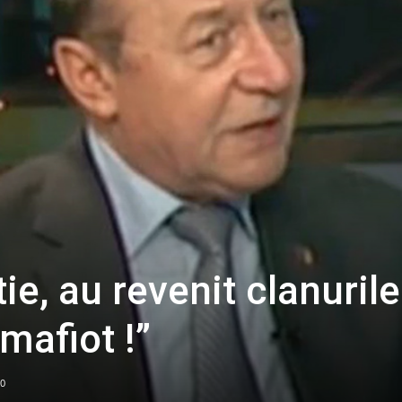
ie, au revenit clanurile
 mafiot !”
0