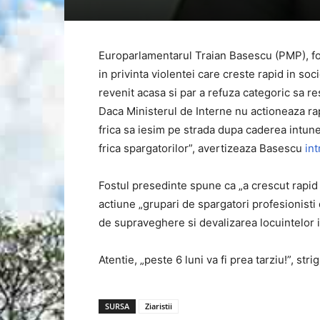
Europarlamentarul Traian Basescu (PMP), fo
in privinta violentei care creste rapid in soci
revenit acasa si par a refuza categoric sa res
Daca Ministerul de Interne nu actioneaza rapi
frica sa iesim pe strada dupa caderea intune
frica spargatorilor”, avertizeaza Basescu
in
Fostul presedinte spune ca „a crescut rapid n
actiune „grupari de spargatori profesionisti d
de supraveghere si devalizarea locuintelor 
Atentie, „peste 6 luni va fi prea tarziu!”, str
SURSA
Ziaristii