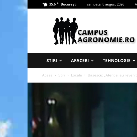
C
35.6
sâmbătă, 8 august 2026
A
București
Campus
Agronomie
STIRI
AFACERI
TEHNOLOGIE
Acasa
Stiri
Locale
Basescu: „Atentie, au revenit 