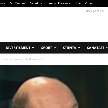
casa
Din Campus
De retinut
Intrebari Frecvente
Utile
Contact
- Reclama ta aici -
DIVERTISMENT
SPORT
STIINTA
SANATATE
clanurile tiganesti de tip mafiot !”