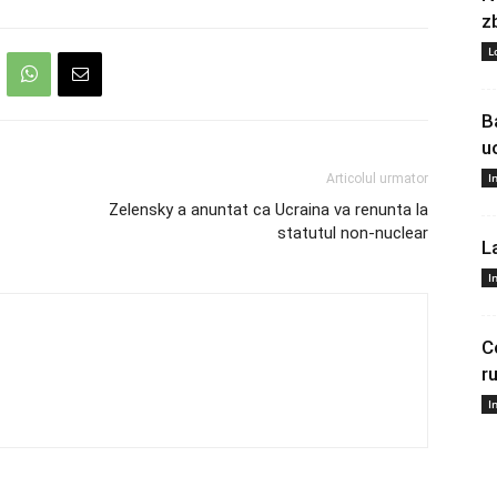
z
L
B
u
I
Articolul urmator
Zelensky a anuntat ca Ucraina va renunta la
statutul non-nuclear
L
I
C
r
I