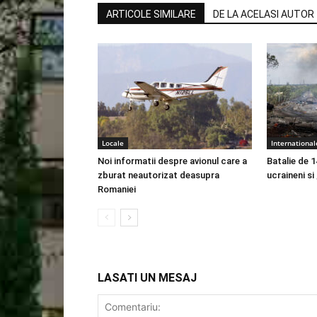
ARTICOLE SIMILARE
DE LA ACELASI AUTOR
Locale
International
Noi informatii despre avionul care a
Batalie de 1
zburat neautorizat deasupra
ucraineni si
Romaniei
LASATI UN MESAJ