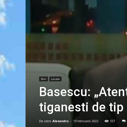
Stiri
Locale
Basescu: „Atent
tiganesti de tip
De catre
Alexandru
-
19 februarie 2022
557