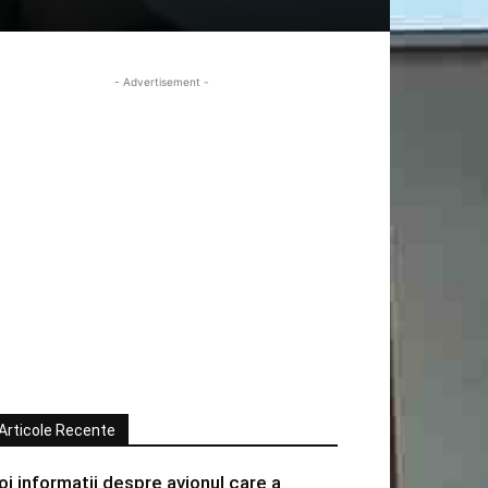
- Advertisement -
Articole Recente
oi informatii despre avionul care a