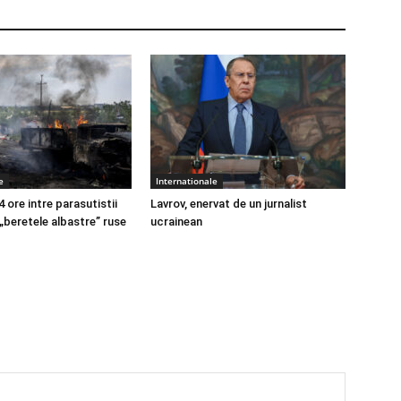
e
Internationale
4 ore intre parasutistii
Lavrov, enervat de un jurnalist
 „beretele albastre” ruse
ucrainean