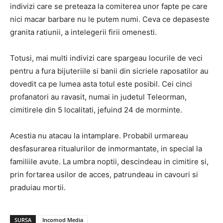
indivizi care se preteaza la comiterea unor fapte pe care
nici macar barbare nu le putem numi. Ceva ce depaseste
granita ratiunii, a intelegerii firii omenesti.
Totusi, mai multi indivizi care spargeau locurile de veci
pentru a fura bijuteriile si banii din sicriele raposatilor au
dovedit ca pe lumea asta totul este posibil. Cei cinci
profanatori au ravasit, numai in judetul Teleorman,
cimitirele din 5 localitati, jefuind 24 de morminte.
Acestia nu atacau la intamplare. Probabil urmareau
desfasurarea ritualurilor de inmormantate, in special la
familiile avute. La umbra noptii, descindeau in cimitire si,
prin fortarea usilor de acces, patrundeau in cavouri si
praduiau mortii.
SURSA
Incomod Media