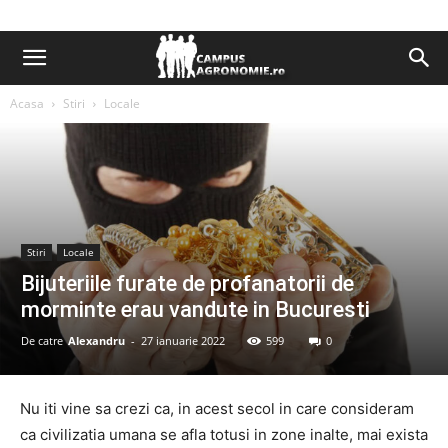
Acasa
Stiri
Locale
Stiri
Locale
Bijuteriile furate de profanatorii de
morminte erau vandute in Bucuresti
De catre
Alexandru
-
27 ianuarie 2022
599
0
Nu iti vine sa crezi ca, in acest secol in care consideram
ca civilizatia umana se afla totusi in zone inalte, mai exista