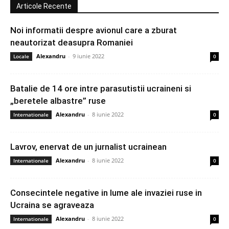
Articole Recente
Noi informatii despre avionul care a zburat
neautorizat deasupra Romaniei
Alexandru
-
9 iunie 2022
Locale
0
Batalie de 14 ore intre parasutistii ucraineni si
„beretele albastre” ruse
Alexandru
-
8 iunie 2022
Internationale
0
Lavrov, enervat de un jurnalist ucrainean
Alexandru
-
8 iunie 2022
Internationale
0
Consecintele negative in lume ale invaziei ruse in
Ucraina se agraveaza
Alexandru
-
8 iunie 2022
Internationale
0