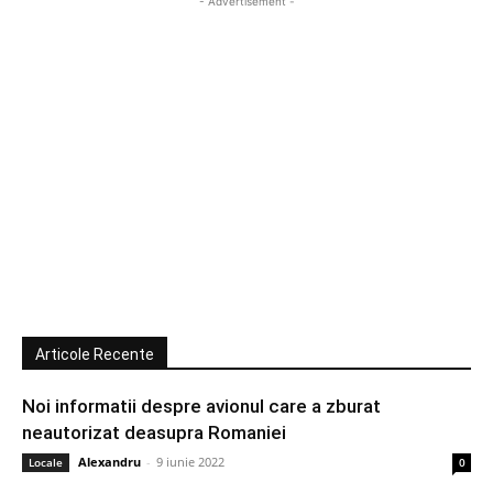
- Advertisement -
Articole Recente
Noi informatii despre avionul care a zburat
neautorizat deasupra Romaniei
Alexandru
-
9 iunie 2022
Locale
0