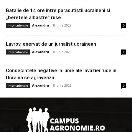
Batalie de 14 ore intre parasutistii ucraineni si
„beretele albastre” ruse
Alexandru
-
8 iunie 2022
Internationale
0
Lavrov, enervat de un jurnalist ucrainean
Alexandru
-
8 iunie 2022
Internationale
0
Consecintele negative in lume ale invaziei ruse in
Ucraina se agraveaza
Alexandru
-
8 iunie 2022
Internationale
0