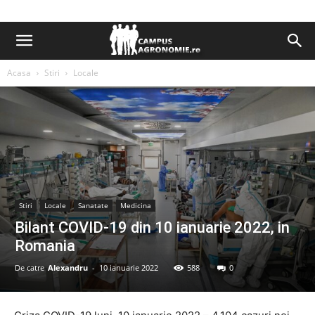
Acasa
Stiri
Locale
Stiri
Locale
Sanatate
Medicina
Bilant COVID-19 din 10 ianuarie 2022, in
Romania
De catre
Alexandru
-
10 ianuarie 2022
588
0