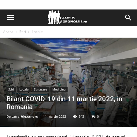
Acasa
Stiri
Locale
Stiri
Locale
Sanatate
Medicina
Bilant COVID-19 din 11 martie 2022, in
Romania
De catre
Alexandru
-
11 martie 2022
543
0