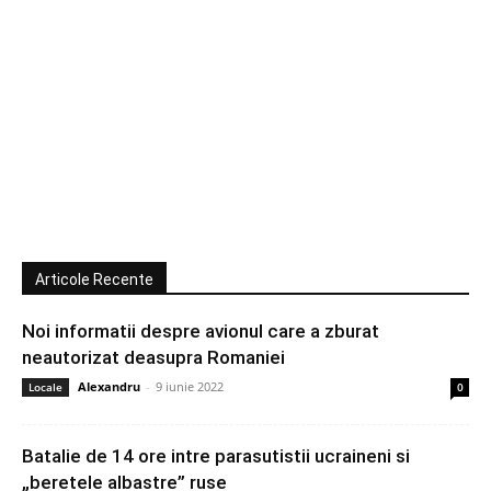
Articole Recente
Noi informatii despre avionul care a zburat
neautorizat deasupra Romaniei
Alexandru
-
9 iunie 2022
Locale
0
Batalie de 14 ore intre parasutistii ucraineni si
„beretele albastre” ruse