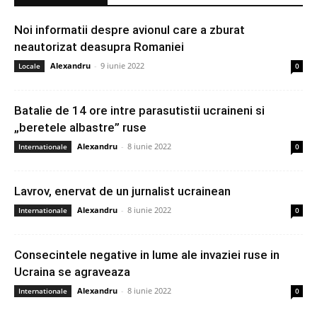
Noi informatii despre avionul care a zburat
neautorizat deasupra Romaniei
Alexandru
-
9 iunie 2022
Locale
0
Batalie de 14 ore intre parasutistii ucraineni si
„beretele albastre” ruse
Alexandru
-
8 iunie 2022
Internationale
0
Lavrov, enervat de un jurnalist ucrainean
Alexandru
-
8 iunie 2022
Internationale
0
Consecintele negative in lume ale invaziei ruse in
Ucraina se agraveaza
Alexandru
-
8 iunie 2022
Internationale
0