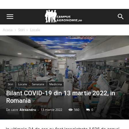
Acasa
Stiri
Locale
Stiri
Locale
Sanatate
Medicina
Bilant COVID-19 din 13 martie 2022, in
Romania
De catre
Alexandru
-
13 martie 2022
560
0