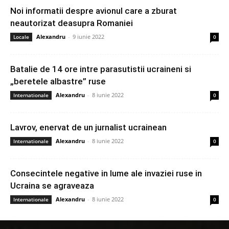
Noi informatii despre avionul care a zburat
neautorizat deasupra Romaniei
Alexandru
-
9 iunie 2022
Locale
0
Batalie de 14 ore intre parasutistii ucraineni si
„beretele albastre” ruse
Alexandru
-
8 iunie 2022
Internationale
0
Lavrov, enervat de un jurnalist ucrainean
Alexandru
-
8 iunie 2022
Internationale
0
Consecintele negative in lume ale invaziei ruse in
Ucraina se agraveaza
Alexandru
-
8 iunie 2022
Internationale
0