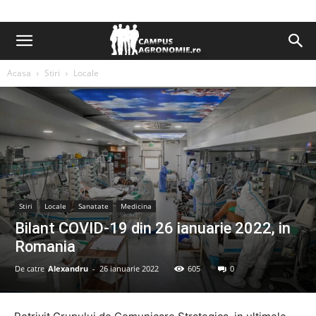
Acasa
Stiri
Locale
Stiri
Locale
Sanatate
Medicina
Bilant COVID-19 din 26 ianuarie 2022, in
Romania
De catre
Alexandru
-
26 ianuarie 2022
605
0