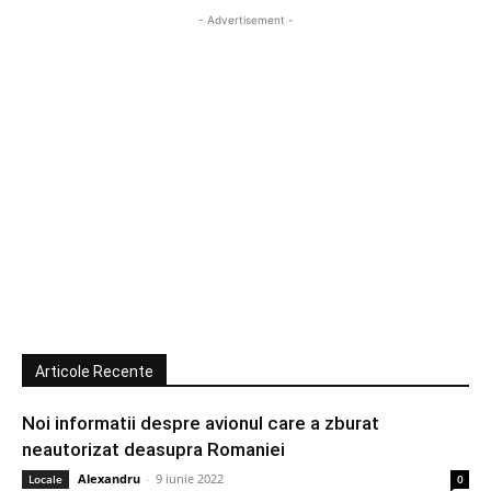
- Advertisement -
Articole Recente
Noi informatii despre avionul care a zburat
neautorizat deasupra Romaniei
Alexandru
-
9 iunie 2022
Locale
0