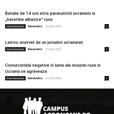
Batalie de 14 ore intre parasutistii ucraineni si
„beretele albastre” ruse
Alexandru
-
8 iunie 2022
Internationale
0
Lavrov, enervat de un jurnalist ucrainean
Alexandru
-
8 iunie 2022
Internationale
0
Consecintele negative in lume ale invaziei ruse in
Ucraina se agraveaza
Alexandru
-
8 iunie 2022
Internationale
0