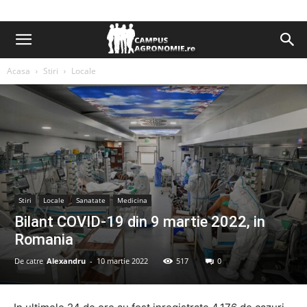
Acasa
Stiri
Locale
Stiri
Locale
Sanatate
Medicina
Bilant COVID-19 din 9 martie 2022, in
Romania
De catre
Alexandru
-
10 martie 2022
517
0