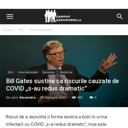
Acasa
Stiri
Internationale
Stiri
Internationale
Sanatate
Medicina
Bill Gates sustine ca riscurile cauzate de
COVID „s-au redus dramatic”
De catre
Alexandru
-
20 februarie 2022
565
0
Riscul de a dezvolta o forma severa a bolii in urma
infectarii cu COVID „s-a redus dramatic”, insa este