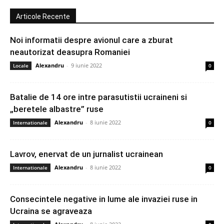
Articole Recente
Noi informatii despre avionul care a zburat
neautorizat deasupra Romaniei
Alexandru
-
9 iunie 2022
Locale
0
Batalie de 14 ore intre parasutistii ucraineni si
„beretele albastre” ruse
Alexandru
-
8 iunie 2022
Internationale
0
Lavrov, enervat de un jurnalist ucrainean
Alexandru
-
8 iunie 2022
Internationale
0
Consecintele negative in lume ale invaziei ruse in
Ucraina se agraveaza