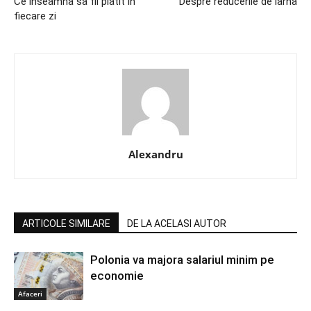
Ce inseamna sa fii platit in
Despre reducerile de iarna
fiecare zi
Alexandru
ARTICOLE SIMILARE
DE LA ACELASI AUTOR
Polonia va majora salariul minim pe
economie
Afaceri