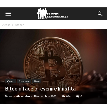
Acasa
Afaceri
Afaceri
Economie
Piete
Bitcoin face o revenire linistita
De catre
Alexandru
-
18 noiembrie 2020
694
0