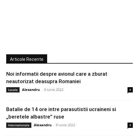
Articole Recente
Noi informatii despre avionul care a zburat
neautorizat deasupra Romaniei
Alexandru
-
9 iunie 2022
Locale
0
Batalie de 14 ore intre parasutistii ucraineni si
„beretele albastre” ruse
Alexandru
-
8 iunie 2022
Internationale
0