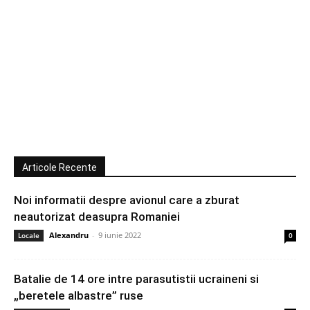
Articole Recente
Noi informatii despre avionul care a zburat
neautorizat deasupra Romaniei
Alexandru
-
9 iunie 2022
Locale
0
Batalie de 14 ore intre parasutistii ucraineni si
„beretele albastre” ruse