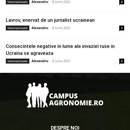
Alexandru
-
8 iunie 2022
Internationale
0
Lavrov, enervat de un jurnalist ucrainean
Alexandru
-
8 iunie 2022
Internationale
0
Consecintele negative in lume ale invaziei ruse in
Ucraina se agraveaza
Alexandru
-
8 iunie 2022
Internationale
0
DESPRE NOI