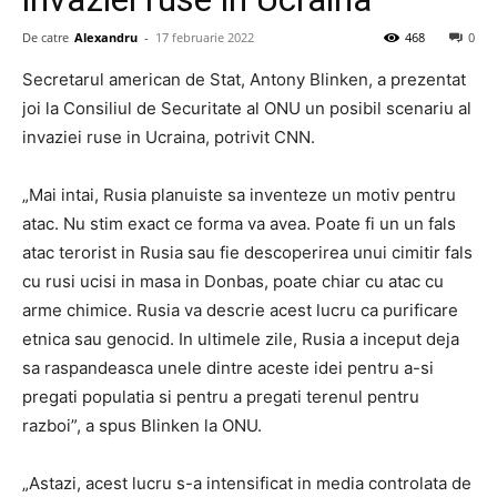
De catre
Alexandru
-
17 februarie 2022
468
0
Secretarul american de Stat, Antony Blinken, a prezentat
joi la Consiliul de Securitate al ONU un posibil scenariu al
invaziei ruse in Ucraina, potrivit CNN.
„Mai intai, Rusia planuiste sa inventeze un motiv pentru
atac. Nu stim exact ce forma va avea. Poate fi un un fals
atac terorist in Rusia sau fie descoperirea unui cimitir fals
cu rusi ucisi in masa in Donbas, poate chiar cu atac cu
arme chimice. Rusia va descrie acest lucru ca purificare
etnica sau genocid. In ultimele zile, Rusia a inceput deja
sa raspandeasca unele dintre aceste idei pentru a-si
pregati populatia si pentru a pregati terenul pentru
razboi”, a spus Blinken la ONU.
„Astazi, acest lucru s-a intensificat in media controlata de