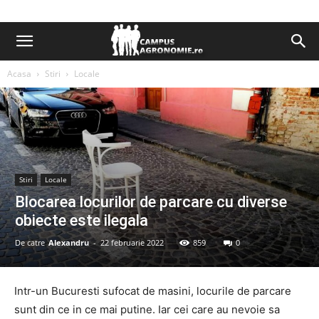
Acasa
Stiri
Locale
Stiri
Locale
Blocarea locurilor de parcare cu diverse
obiecte este ilegala
De catre
Alexandru
-
22 februarie 2022
859
0
Intr-un Bucuresti sufocat de masini, locurile de parcare
sunt din ce in ce mai putine. Iar cei care au nevoie sa