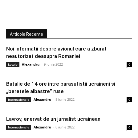
Articole Recente
Noi informatii despre avionul care a zburat
neautorizat deasupra Romaniei
Alexandru
-
9 iunie 2022
Locale
0
Batalie de 14 ore intre parasutistii ucraineni si
„beretele albastre” ruse
Alexandru
-
8 iunie 2022
Internationale
0
Lavrov, enervat de un jurnalist ucrainean
Alexandru
-
8 iunie 2022
Internationale
0